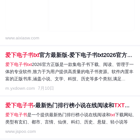
www.aixiasw.com
爱下电子书txt
官方最新版-爱下电子书txt2026官方正版...
爱下电子书txt
2026官方正版是一款集电子书下载、阅读、管理于一
体的专业软件,致力于为用户提供高质量的电子书资源。软件内置丰
富的正版书库,涵盖小说、文学、科技、历史等多个类别,满足...
m.yxdown.com
7月10日
爱下电子书
-最新热门排行榜小说在线阅读和
TXT
电子书.
爱下电子书
是一个提供最新热门排行榜小说在线阅读和
txt
下载网站,
类型有玄幻、都市、言情、仙侠、科幻、历史、悬疑、轻小说等
www.jspoo.com