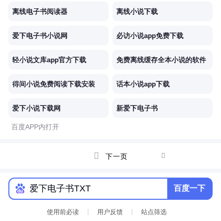
离线电子书阅读器
离线小说下载
爱下电子书小说网
必访小说app免费下载
轻小说文库app官方下载
免费离线缓存全本小说的软件
得间小说免费阅读下载安装
话本小说app下载
爱下小说下载网
新爱下电子书
百度APP内打开


下一页
百度一下
使用前必读
用户反馈
站点筛选