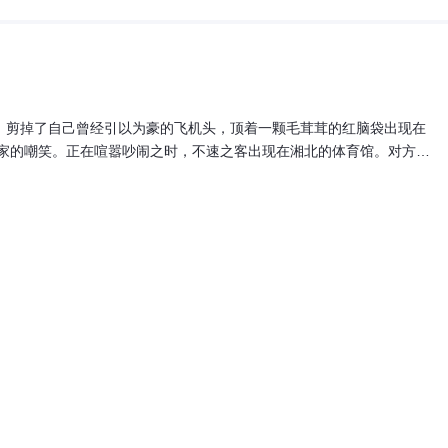
，剪掉了自己曾经引以为豪的飞机头，顶着一颗毛茸茸的红脑袋出现在
家的嘲笑。正在喧嚣吵闹之时，不速之客出现在湘北的体育馆。对方是
一场比赛前和湘北举行一场练习赛，虽然行程颇紧，但安西教练却对此
豪华的专用篮球场内，一场全国大赛之外的超强练习赛拉开序幕……本