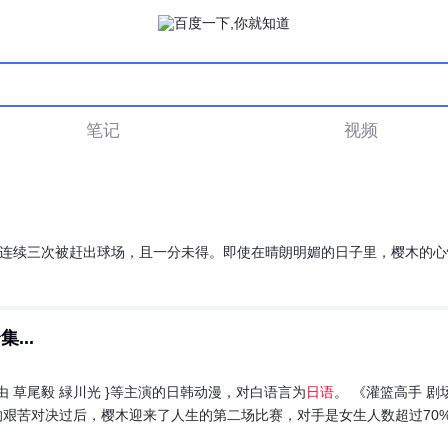
笔记
视频
连续三次被赶出球场，且一分未得。即使在晴朗明媚的日子里，樱木的心
...
由 草尾毅 緑川光 }等主演的日韩动漫，对白语言为
日语
。 《灌篮高手 
艰苦对决过后，樱木迎来了人生的第二场比赛，对手是女生人数超过70