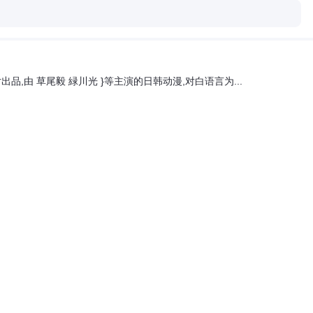
出品,由 草尾毅 緑川光 }等主演的日韩动漫,对白语言为...