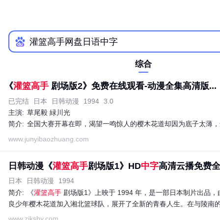
综合
《
灌篮高手
剧场版2》免费在线观看-动漫全集高清版...
已完结
日本
日韩动漫
1994
3.0
主演:
草尾毅 緑川光
简介:
全国大赛开幕在即，渴望一鸣惊人的樱木花道却因为底子太薄，
www.junyibaozhuang.com
日韩动漫《
灌篮高手
剧场版1》HD
中字
高清云播免费全集
日本
日韩动漫
1994
简介:
《
灌篮高手
剧场版1》上映于 1994 年，是一部日本制片出品，
良少年樱木花道加入湘北篮球队，展开了全新的青春人生。在与陵南的
www.zjksby.com