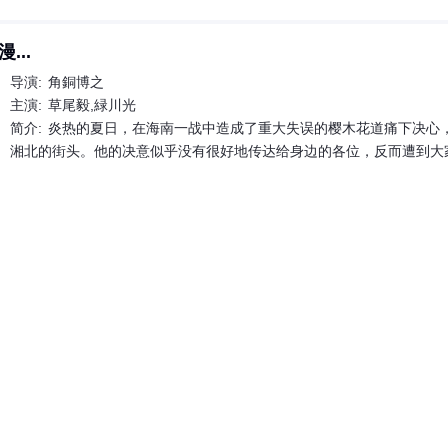
...
导演:
角銅博之
主演:
草尾毅,緑川光
简介:
炎热的夏日，在海南一战中造成了重大失误的樱木花道痛下决心
湘北的街头。他的决意似乎没有很好地传达给身边的各位，反而遭到大
私立绿风高中篮球部的负责人惠里和外籍王牌球员迈克。绿风希望在下
意外支持。赤木他们没有想到，绿风所拥有的
高手
不只迈克一人，在超
片根据井上雄彦的同名漫画改编，为该动画的第三部剧场版。