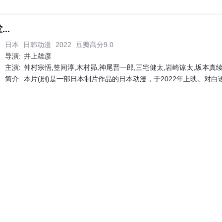
..
日本
日韩动漫
2022
豆瓣高分9.0
导演:
井上雄彦
主演:
仲村宗悟,笠间淳,木村昴,神尾晋一郎,三宅健太,岩崎谅太,坂本真绫,濑户麻沙美,宝龟克寿,小林亲弘,梶原
简介:
本片(剧)是一部日本制片作品的日本动漫，于2022年上映。对白