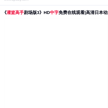
《
灌篮高手
剧场版3》HD
中字
免费在线观看|高清日本动漫