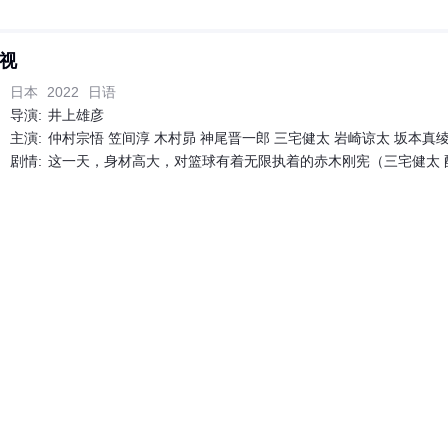
视
日本
2022
日语
导演:
井上雄彦
主演:
仲村宗悟 笠间淳 木村昴 神尾晋一郎 三宅健太 岩崎谅太 坂本真绫
剧情:
这一天，身材高大，对篮球有着无限执着的赤木刚宪（三宅健太 