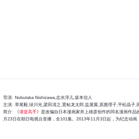
导演:
Nobutaka Nishizawa,志水淳儿,坂本信人
主演:
草尾毅,绿川光,梁田清之,置鲇龙太郎,盐屋翼,原惠理子,平松晶子,田中秀幸,小野坂昌也,神奈延年,西村知道,森川智之,干本雄之,盐屋浩三,佐藤正治,江川央生,大塚芳忠,石川英郎,绪方惠美,石冢运升 
简介:
《
灌篮高手
》是改编自日本漫画家井上雄彦创作的同名漫画作品的长篇
月23日在朝日电视台首播，全101集。2013年11月3日起，为纪念
延续漫画的热度，一经播出就受广泛关注，在日本收视率最高达21.4
十。