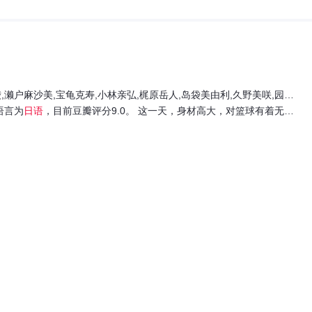
岳人,岛袋美由利,久野美咲,园崎未惠,松田健一郎,武内骏辅,奈良彻,长谷川芳明,鹿糠光明,岩城泰司,真木骏一
语言为
日语
，目前豆瓣评分9.0。 这一天，身材高大，对篮球有着无限执着的赤木刚宪（三宅健太 配音）、从高一起就担任球队主力的超级新星流川枫（神尾晋一郎 配音）、初中时代曾获得MVP荣誉，在高中时代重新拾起了对篮球的热情的三井寿（笠间淳 配音）、身材矮小却拥有着惊人的速度和高超的运球技巧的宫城良田（仲村宗悟 配音），以及高中时代才开始接触篮球，却拥有着强大的爆发力和无限潜力的樱木花道（木村昴 配音），湘北篮球队的这五人终于站上了全国大赛的赛场，他们所要面对的，是日本最强球队山王工业。 和激烈的篮球赛同时叙述的，是宫城良田的一生，他从哥哥那里继承了对篮球的激情和信念，却一直都活在优秀的哥哥的阴影之下。该动画电影由漫画《