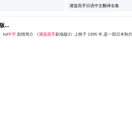
灌篮高手日语中文翻译全集
..
hd
中字
剧情简介 《
灌篮高手
剧场版3》上映于 1995 年,是一部日本制片