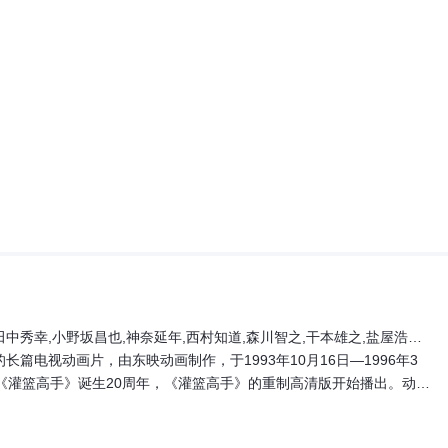
Unshô Ishizuka,辻谷耕史,白鸟由里,梅津秀行,官志宏,岸野幸正,土门仁,里内信夫,幸野善之 Kouno Yoshiyuki,曾我部和行,川津泰彦,中尾岩雄 Nakao Michio,辛敏航
电视动画片，由东映动画制作，于1993年10月16日—1996年3
动画《灌篮高手》诞生20周年，《灌篮高手》的重制高清版开始播出。动画
%。在朝日电视台公布的日本百部最受喜爱的电视动画片排行榜中排名第