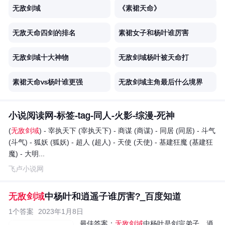
无敌剑域
《素裙天命》
无敌天命四剑的排名
素裙女子和杨叶谁厉害
无敌剑域十大神物
无敌剑域杨叶被天命打
素裙天命vs杨叶谁更强
无敌剑域主角最后什么境界
小说阅读网-标签-tag-同人-火影-综漫-死神
(
无敌剑域
) - 宰执天下 (宰执天下) - 商谋 (商谋) - 同居 (同居) - 斗气
(斗气) - 狐妖 (狐妖) - 超人 (超人) - 天使 (天使) - 基建狂魔 (基建狂
魔) - 大明...
飞卢小说网
无敌剑域
中杨叶和逍遥子谁厉害?_百度知道
1个答案
2023年1月8日
最佳答案：
无敌剑域
中杨叶是剑宗弟子，逍