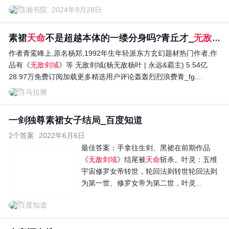
潇湘书院
2024年9月28日
素裙
天命
不是超越本体的一缕分身吗?青丘才_
无敌剑域
作者青鸾峰上,原名杨郑,1992年生年轻派东方玄幻题材热门作者,作
品有《
无敌剑域
》等 无敌剑域(杨无敌杨叶 | 永远&霸主) 5.54亿
28.97万免费订阅加载更多精选用户评论轰轰烈烈浪费青_fg...
喜马拉雅
一剑独尊素裙女子结局_百度知道
2个答案
2022年6月6日
最佳答案：
手拿往生剑、黑裙在前期作品
《
无敌剑域
》结尾被
天命
斩杀。叶灵：五维
宇宙修罗女帝转世，轮回法则转世轮回法则
为第一世、修罗女帝为第二世，叶灵...
百度知道