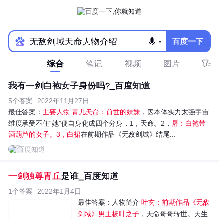
百度一下
综合
笔记
视频
图片
我有一剑白袍女子身份吗?_百度知道
5个答案
2022年11月27日
最佳答案：
主要人物 青儿天命：前世的妹妹
，因本体实力太强宇宙
维度承受不住“她”便自身化成四个分身，1，天命。2，
屠：白袍带
酒葫芦的女子。3，白裙
在前期作品《无敌剑域》结尾...
百度知道
一剑独尊青丘
是谁_百度知道
1个答案
2022年1月4日
最佳答案：
人物简介
叶玄：前期作品《无敌
剑域》男主杨叶之子
，天命哥哥转世。天生