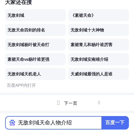
大家还在搜
无敌剑域
《素裙天命》
无敌天命四剑的排名
无敌剑域十大神物
无敌剑域杨叶被天命打
素裙青儿和杨叶谁厉害
素裙天命vs杨叶谁更强
无敌剑域安南靖介绍
无敌剑域天机老人
天威剑域最强的人是谁
百度APP内打开


下一页
百度一下