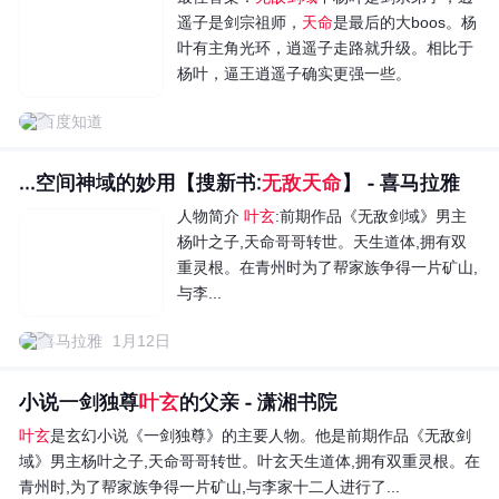
遥子是剑宗祖师，
天命
是最后的大boos。杨
叶有主角光环，逍遥子走路就升级。相比于
杨叶，逼王逍遥子确实更强一些。
百度知道
...空间神域的妙用【搜新书:
无敌天命
】 - 喜马拉雅
人物简介
叶玄
:前期作品《无敌剑域》男主
杨叶之子,天命哥哥转世。天生道体,拥有双
重灵根。在青州时为了帮家族争得一片矿山,
与李...
喜马拉雅
1月12日
小说一剑独尊
叶玄
的父亲 - 潇湘书院
叶玄
是玄幻小说《一剑独尊》的主要人物。他是前期作品《无敌剑
域》男主杨叶之子,天命哥哥转世。叶玄天生道体,拥有双重灵根。在
青州时,为了帮家族争得一片矿山,与李家十二人进行了...