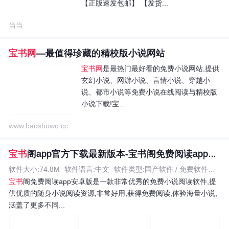
【正版速发包邮】 【发货...
当当
宝书网
—最值得珍藏的精校版小说网站
宝书网
是最热门最好看的免费小说网站,提供
玄幻小说、网游小说、言情小说、穿越小
说、都市小说等免费小说在线阅读与精校版
小说下载!宝...
www.baoshuwo.cc
宝书
阁app官方下载最新版本-宝书阁免费阅读app安卓版v...
软件大小:74.8M
软件语言:中文
软件类型:国产软件 / 免费软件
应用平
宝书
阁免费阅读app安卓版是一款非常优秀的免费小说阅读软件,提
供优质的随身小说阅读资源,非常好用,获得免费阅读,体验海量小说,
涵盖了更多不同...