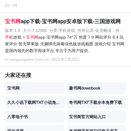
问一问
宝书网
app下载-宝书网app安卓版下载-三国游戏网
版本:1.0
大小:7.12MB
分类:手机游戏
性价比高:会员畅读，价格亲民
手机
游戏 >
宝书网
app 宝书网app 74°万 热度 7.9 网站评分 8.4 玩
家评分 暂无苹果版 无捆绑无病毒绿色版游戏截图 游戏介绍 宝书网
是国内领先的数字阅读平台,专注于为用户提供...
m.sanguogame.com.cn
2025年7月20日
大家还在搜
宝书网
趣书网downbook
久久小说下载网TXT小说免费下载混沌
奇书网TXT下载全本免费下载
八零电子书
宝书阁官方网站入口