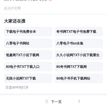
起点中文网
大家还在搜
下载电子书免费全本
奇书网TXT电子书免费下载
八零电子书网站
八零电子书txt全集
笔趣阁TXT小说下载网
久久小说网TXT小说下载重生
80电子书TXT下载入口
80奇书网TXT下载网
无限小说网TXT下载
80电子书手机下载网站
百度APP内打开


下一页